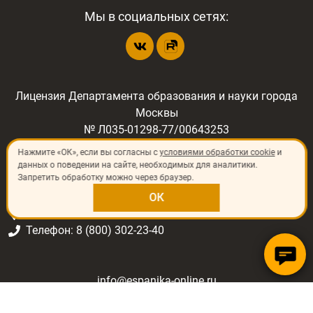
Мы в социальных сетях:
Лицензия Департамента образования и науки города
Москвы
№ Л035-01298-77/00643253
Нажмите «ОК», если вы согласны с
условиями обработки cookie
и
данных о поведении на сайте, необходимых для аналитики.
Запретить обработку можно через браузер.
©
2026
«ИП Шлёнский Владимир Николаевич»
129344, Россия, г. Москва, ул. Печорская, д.8
ОК
C. Fernando Ossorio, 7, 28035, Madrid
Телефон: 8 (800) 302-23-40
info@espanika-online.ru