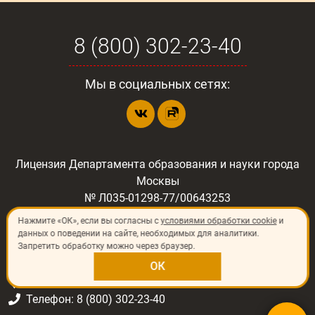
8 (800) 302-23-40
Мы в социальных сетях:
Лицензия Департамента образования и науки города
Москвы
№ Л035-01298-77/00643253
Нажмите «ОК», если вы согласны с
условиями обработки cookie
и
данных о поведении на сайте, необходимых для аналитики.
Запретить обработку можно через браузер.
©
2026
«ИП Шлёнский Владимир Николаевич»
129344, Россия, г. Москва, ул. Печорская, д.8
ОК
C. Fernando Ossorio, 7, 28035, Madrid
Телефон: 8 (800) 302-23-40