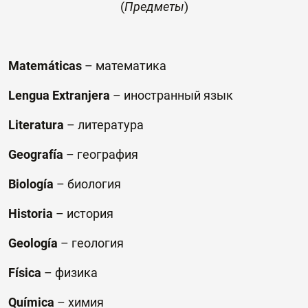
(
Предметы
)
Matemáticas
–
математика
Lengua Extranjera
–
иностранный
язык
Literatura
–
литература
Geografía
–
география
Biología
–
биология
Historia
–
история
Geología
–
геология
Física
–
физика
Química
–
химия