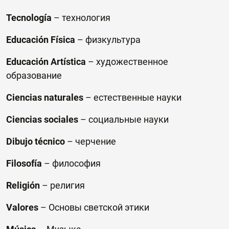
Tecnología
–
технология
Educaci
ó
n
F
í
sica
– физкультура
Educaci
ó
n
Art
í
stica
– художественное
образование
Ciencias
naturales
– естественные науки
Ciencias sociales
–
социальные науки
Dibujo técnico
–
черчение
Filosofía
–
философия
Religi
ó
n
– религия
Valores
– Основы светской этики