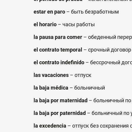
estar en paro
–
быть
безработным
el horario
–
часы
работы
la pausa para comer
–
обеденный
пере
el contrato temporal
–
срочный договор
el contrato indefinido
–
бессрочный дог
las vacaciones
–
отпуск
la baja médica
–
больничный
la
baja
por
maternidad
– больничный по 
la
baja
por
paternidad
– больничный по 
la
excedencia
– отпуск без сохранения