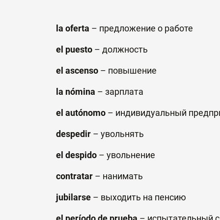
la
oferta
– предложение о работе
el puesto
–
должность
el ascenso
–
повышение
la nómina
–
зарплата
el autónomo
–
индивидуальный предпр
despedir
–
увольнять
el despido
–
увольнение
contratar
–
нанимать
jubilarse
–
выходить на пенсию
el período de prueba
–
испытательный
с