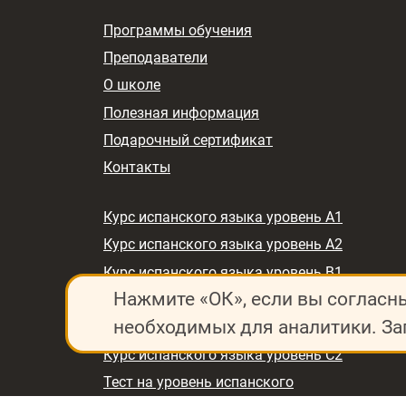
Программы обучения
Преподаватели
О школе
Полезная информация
Подарочный сертификат
Контакты
Курс испанского языка уровень A1
Курс испанского языка уровень A2
Курс испанского языка уровень B1
Нажмите «ОК», если вы согласн
Курс испанского языка уровень B2
необходимых для аналитики. За
Курс испанского языка уровень C1
Курс испанского языка уровень C2
Тест на уровень испанского