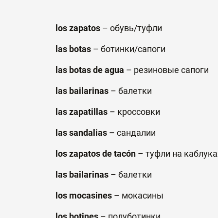
los zapatos
–
обувь
/
туфли
las botas
–
ботинки
/
сапоги
las botas de agua
–
резиновые
сапоги
las bailarinas
–
балетки
las zapatillas
–
кроссовки
las sandalias
–
сандалии
los zapatos de tacón
–
туфли
на
каблука
las bailarinas
–
балетки
los mocasines
–
мокасины
los botines
–
полуботинки