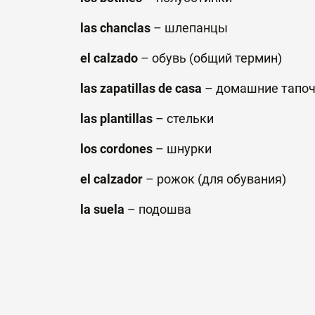
las chanclas
–
шлепанцы
el calzado
–
обувь
(
общий
термин
)
las zapatillas de casa
–
домашние
тапо
las plantillas
–
стельки
los cordones
–
шнурки
el
calzador
– рожок (для обувания)
la suela
– подошва