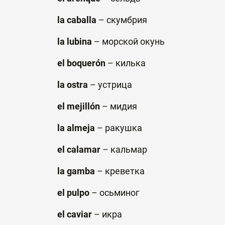
la caballa
–
скумбрия
la lubina
–
морской
окунь
el boquerón
–
килька
la ostra
–
устрица
el mejillón
–
мидия
la almeja
–
ракушка
el calamar
–
кальмар
la gamba
–
креветка
el pulpo
–
осьминог
el caviar
–
икра