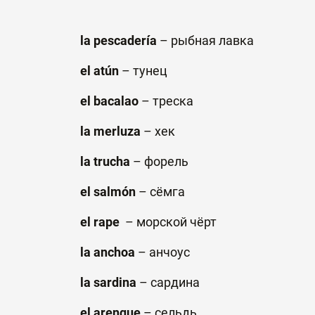
la pescadería
–
рыбная
лавка
el atún
– т
унец
el bacalao
–
треска
la merluza
–
хек
la trucha
–
форель
el salmón
–
сёмга
el rape
–
морской
чёрт
la anchoa
–
анчоус
la sardina
–
сардина
el arenque
– сельдь