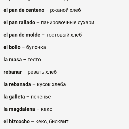
el pan de centeno
–
ржаной
хлеб
el
pan
rallado
– панировочные сухари
el pan de molde
–
тостовый
хлеб
el bollo
–
булочка
la masa
–
тесто
rebanar
– р
езать хлеб
la rebanada
–
кусок
хлеба
la galleta
–
печенье
la magdalena
–
кекс
el bizcocho
–
кекс, бисквит