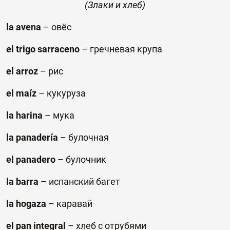
(Злаки и хлеб)
la avena
–
овёс
el trigo sarraceno
–
гречневая
крупа
el arroz
–
рис
el maíz
–
кукуруза
la harina
–
мука
la panadería
–
булочная
el panadero
–
булочник
la barra
–
испанский багет
la hogaza
–
каравай
el pan integral
–
хлеб
с
отрубями