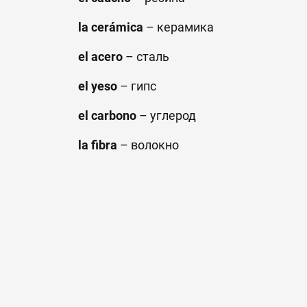
la cerámica
–
керамика
el acero
–
сталь
el yeso
–
гипс
el carbono
–
углерод
la fibra
–
волокно