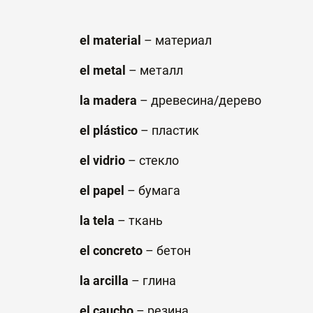
el material
–
материал
el metal
–
металл
la madera
–
древесина
/
дерево
el plástico
–
пластик
el vidrio
–
стекло
el papel
–
бумага
la tela
–
ткань
el concreto
–
бетон
la arcilla
–
глина
el caucho
–
резина