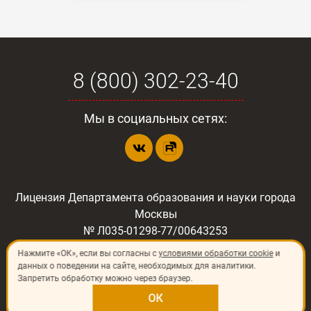
8 (800) 302-23-40
Мы в социальных сетях:
Лицензия Департамента образования и науки города
Москвы
№ Л035-01298-77/00643253
Нажмите «ОК», если вы согласны с
условиями обработки cookie
и
данных о поведении на сайте, необходимых для аналитики.
Запретить обработку можно через браузер.
©
2026
«ИП Шлёнский Владимир Николаевич»
129344, Россия, г. Москва, ул. Печорская, д.8
ОК