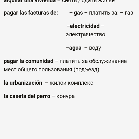
alquilar
una
vivienda
–
снять / сдать жильё
pagar las facturas de: – gas
– платить за: – газ
–electricidad
–
электричество
–agua
–
воду
pagar
la
comunidad
–
платить за обслуживание
мест общего пользования (подъезд)
la urbanización
–
жилой
комплекс
la caseta del perro
–
конура