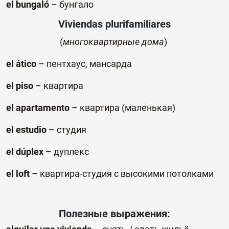
el bungaló
–
бунгало
Viviendas
plurifamiliares
(
многоквартирные дома
)
el ático
–
пентхаус
,
мансарда
el piso
–
квартира
el
a
partamento
–
квартира (маленькая)
el estudio
–
студия
el dúplex
–
дуплекс
el
l
oft
–
квартира-студия с высокими потолками
Полезные выражения: