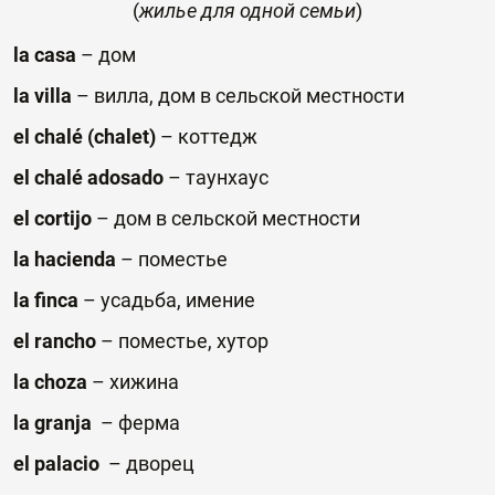
(
жилье
для
одной
семьи
)
la casa
– дом
la
villa
–
вилла, дом в сельской местности
el
chal
é (с
halet
)
–
коттедж
el
chal
é
adosado
–
таунхаус
el
cortijo
–
дом в сельской местности
la hacienda
–
поместье
la finca
–
усадьба
,
имение
el rancho
– поместье, хутор
la choza
–
хижина
la gran
ja
–
ферма
el palacio
– дворец