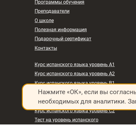
Программы обучения
Преподаватели
О школе
Полезная информация
Подарочный сертификат
Контакты
Курс испанского языка уровень A1
Курс испанского языка уровень A2
Курс испанского языка уровень B1
Нажмите «ОК», если вы согласн
Курс испанского языка уровень B2
необходимых для аналитики. За
Курс испанского языка уровень C1
Курс испанского языка уровень C2
Тест на уровень испанского