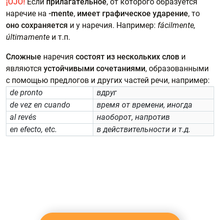
¡OJO!
Если
прилагательное
, от которого образуется
наречие на
-mente
,
имеет графическое ударение
, то
оно сохраняется
и у наречия. Например:
fácilmente,
últimamente
и т.п.
Сложные
наречия
состоят из нескольких слов
и
являются
устойчивыми сочетаниями
, образованными
с помощью предлогов и других частей речи, например:
de pronto
вдруг
de vez en cuando
время от времени, иногда
al revés
наоборот, напротив
en efecto, etc.
в действительности и т.д.