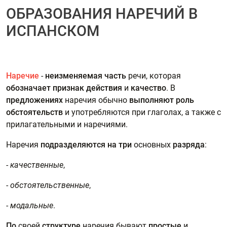
ОБРАЗОВАНИЯ НАРЕЧИЙ В
ИСПАНСКОМ
Наречие
-
неизменяемая
часть
речи, которая
обозначает признак
действия
и
качество
. В
предложениях
наречия обычно
выполняют роль
обстоятельств
и употребляются при глаголах, а также с
прилагательными и наречиями.
Наречия
подразделяются на три
основных
разряда
:
-
качественные
,
-
обстоятельственные
,
-
модальные
.
По
своей
структуре
наречия бывают
простые
и