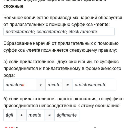
сложные
.
Большое количество производных наречий образуется
от прилагательных с помощью суффикса
-mente
:
perfectamente, concretamente, efectivamente
Образование наречий от прилагательных с помощью
суффикса
-mente
подчиняется следующему правилу:
а) если прилагательное - двух окончаний, то суффикс
присоединяется к прилагательному в форме женского
рода:
amistos
a
+
mente
=
amistosamente
б) если прилагательное - одного окончания, то суффикс
присоединяется непосредственно к этому окончанию:
ágil
+
mente
=
ágilmente