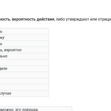
ность
,
вероятность действия
, либо утверждают или отрица
ть
му
ть
ь, вероятно
льно
деле
случае
зможно, это ловушка.