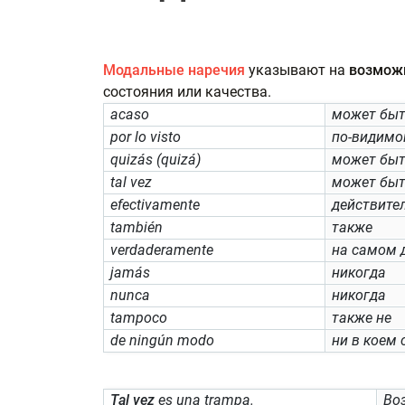
Модальные наречия
указывают на
возмож
состояния или качества.
acaso
может бы
роr lo visto
по-видимо
quizás (quizá)
может бы
tal vez
может быт
efectivamente
действите
también
также
verdaderamente
на самом 
jamás
никогда
nunca
никогда
tampoco
также не
de ningún modo
ни в коем 
Tal vez
es una trampa.
Во