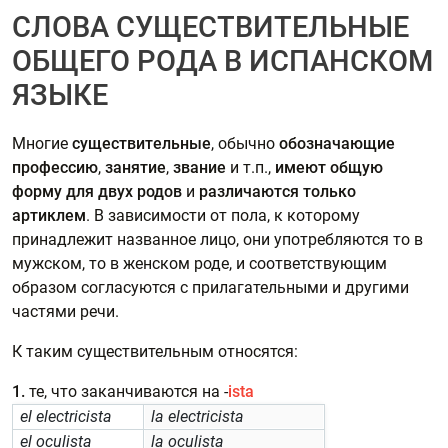
СЛОВА СУЩЕСТВИТЕЛЬНЫЕ
ОБЩЕГО РОДА В ИСПАНСКОМ
ЯЗЫКЕ
Многие
существительные
, обычно
обозначающие
профессию
,
занятие
,
звание
и т.п.,
имеют общую
форму для двух родов
и
различаются только
артиклем
. В зависимости от пола, к которому
принадлежит названное лицо, они употребляются то в
мужском, то в женском роде, и соответствующим
образом согласуются с прилагательными и другими
частями речи.
К таким существительным относятся:
1.
те, что заканчиваются на -
ista
el electricista
la electricista
el oculista
la oculista