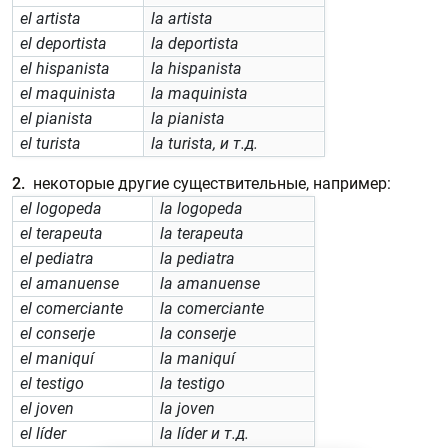
el artista
la artista
el deportista
la deportista
el hispanista
la hispanista
el maquinista
la maquinista
el pianista
la pianista
el turista
la turista, и т.д.
2.
некоторые другие существительные, например:
el logopeda
la logopeda
el terapeuta
la terapeuta
el pediatra
la pediatra
el amanuense
la amanuense
el comerciante
la comerciante
el conserje
la conserje
el maniquí
la maniquí
el testigo
la testigo
el joven
la joven
el líder
la líder и т.д.