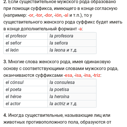
2.
Если существительное мужского рода образовано
при помощи суффикса, имеющего в конце согласную
(например: -
or
,
-
tor
, -
dor
, -
ión
, -
al
и т.п.), то у
существительного женского рода суффикс будет иметь
в конце дополнительный формант -
а
:
el profesor
la profesora
el señor
la señora
el león
la leona и т.д.
3.
Многие слова женского рода, имея одинаковую
основу с соответствующими словами мужского рода,
оканчиваются суффиксами -
esa
, -
isa
, -
ina
, -
triz
:
el cónsul
la consulesa
el poeta
la poetisa
el héroe
la heroína
el actor
la actriz и т.д.
4.
Иногда существительные, называющие лиц или
животных противоположного пола, образуются от