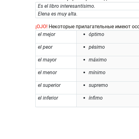
Es el libro interesantísimo.
Elena es muy alta.
¡OJO!
Некоторые прилагательные имеют осо
el mejor
óptimo
el peor
pésimo
el mayor
máximo
el menor
mínimo
el superior
supremo
el inferior
ínfimo