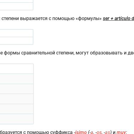
й
степени выражается с помощью «формулы»
ser + artículo
е формы сравнительной степени, могут образовывать и д
бразуется с помощью суффикса -
ísimo
(-
a
, -
os
, -
as
)
и
muy
: