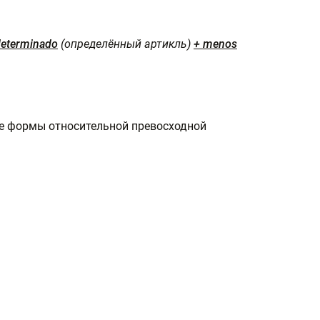
 determinado
(определённый артикль)
+ menos
ве формы относительной превосходной