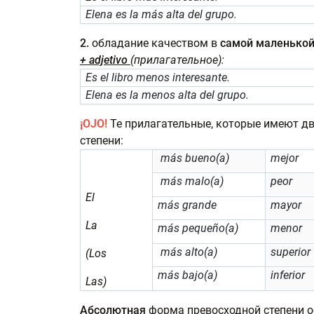
Elena es la más alta del grupo.
2.
обладание качеством в
самой
маленько
+ adjetivo
(
прилагательное):
Es el libro menos interesante.
Elena es la menos alta del grupo.
¡OJO!
Те прилагательные, которые имеют дв
степени:
más bueno(a)
mejor
más malo(a)
peor
El
más grande
mayor
La
más pequeño(a)
menor
más alto(a)
superior
(Los
más bajo(a)
inferior
Las)
Абсолютная
форма превосходной степени о