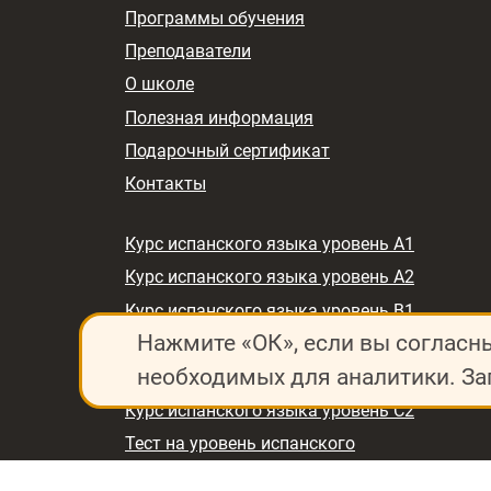
Программы обучения
Преподаватели
О школе
Полезная информация
Подарочный сертификат
Контакты
Курс испанского языка уровень A1
Курс испанского языка уровень A2
Курс испанского языка уровень B1
Нажмите «ОК», если вы согласн
Курс испанского языка уровень B2
необходимых для аналитики. За
Курс испанского языка уровень C1
Курс испанского языка уровень C2
Тест на уровень испанского