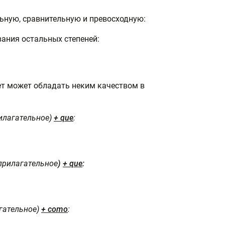
ьную, сравнительную и превосходную:
вания остальных степеней:
ет может обладать неким качеством в
илагательное)
+ que
:
прилагательное
)
+ que
:
гательное)
+ como
: