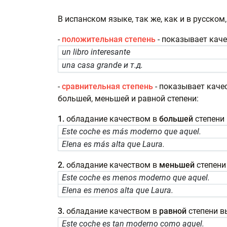
В испанском языке, так же, как и в русско
-
положительная степень
- показывает каче
un libro interesante
una casa grande и т.д.
-
сравнительная степень
- показывает каче
большей, меньшей и равной степени:
1.
обладание качеством в
большей
степени
Este coche es más moderno que aquel.
Elena es más alta que Laura.
2.
обладание качеством в
меньшей
степен
Este coche es menos moderno que aquel.
Elena es menos alta que Laura.
3.
обладание качеством в
равной
степени 
Este coche es tan moderno como aquel.