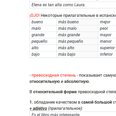
Elena es tan alta como Laura.
¡OJO!
Некоторые прилагательные в испанск
bueno
más bueno
mejor
malo
más malo
peor
grande
más grande
mayor
pequeño
más pequeño
menor
alto
más alto
superior
bajo
más bajo
inferior
-
превосходная степень
- показывает самую
относительную
и
абсолютную
.
В
относительной форме
превосходной степ
1.
обладание качеством в
самой
большой
с
+ adjetivo
(прилагательное):
Es el libro más interesante.