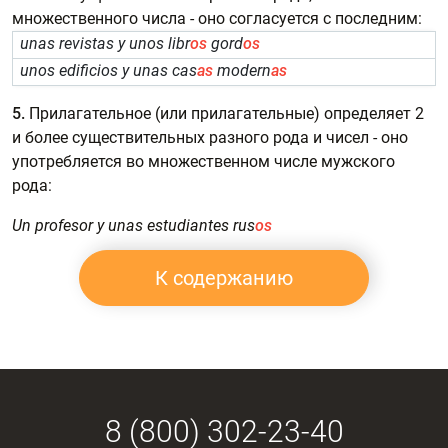
множественного числа - оно согласуется с последним:
unas revistas y unos libr
os
gord
os
unos edificios y unas cas
as
modern
as
5.
Прилагательное (или прилагательные) определяет 2
и более существительных разного рода и чисел - оно
употребляется во множественном числе мужского
рода:
Un profesor y unas estudiantes rus
os
К содержанию
8 (800) 302-23-40