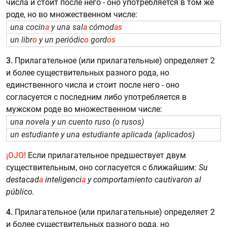
числа и стоит после него - оно употребляется в том же
роде, но во множественном числе:
una cocin
a
y una sal
a
cómod
as
un libr
o
y un periódic
o
gord
os
3.
Прилагательное (или прилагательные) определяет 2
и более существительных разного рода, но
единственного числа и стоит после него - оно
согласуется с последним либо употребляется в
мужском роде во множественном числе:
una novela y un cuento ruso (o rusos)
un estudiante y una estudiante aplicada (aplicados)
¡OJO!
Если прилагательное предшествует двум
существительным, оно согласуется с ближайшим:
Su
destacad
a
inteligenci
a
y comportamiento cautivaron al
público.
4.
Прилагательное (или прилагательные) определяет 2
и более существительных разного рода, но