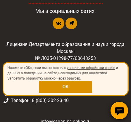
Мы в социальных сетях:
Лицензия Департамента образования и науки города
Москвы
№ Л035-01298-77/00643253
Нажмите «ОК», если вы согласны с
условиями обработки cookie
и
данных о поведении на сайте, необходимых для аналитики.
Запретить обработку можно через браузер.
©
2026
«ИП Шлёнский Владимир Николаевич»
129344, Россия, г. Москва, ул. Печорская, д.8
ОК
C. Fernando Ossorio, 7, 28035, Madrid
Телефон: 8 (800) 302-23-40
info@espanika-online.ru