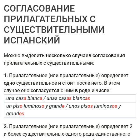
СОГЛАСОВАНИЕ
ПРИЛАГАТЕЛЬНЫХ С
СУЩЕСТВИТЕЛЬНЫМИ
ИСПАНСКИЙ
Можно выделить
несколько случаев согласования
прилагательных с существительными:
1.
Прилагательное (или прилагательные) определяет
одно
существительное и стоит после него. В этом
случае оно
согласуется
с ним
в роде
и
числе
:
una cas
a
blanc
a
/ unas cas
as
blanc
as
un pis
o
luminos
o
y grand
e
/ unos pis
os
luminos
os
y
grand
es
2.
Прилагательное (или прилагательные) определяет 2
и более существительных одного рода единственного