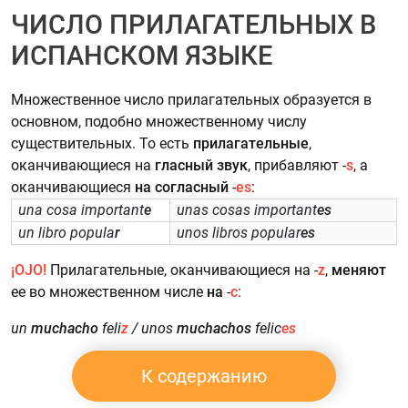
ЧИСЛО ПРИЛАГАТЕЛЬНЫХ В
ИСПАНСКОМ ЯЗЫКЕ
Множественное число прилагательных образуется в
основном, подобно множественному числу
существительных. То есть
прилагательные
,
оканчивающиеся на
гласный звук
, прибавляют -
s
, а
оканчивающиеся
на согласный
-
es
:
una cosa important
e
unas cosas important
es
un libro popula
r
unos libros popular
es
¡OJO!
Прилагательные, оканчивающиеся на -
z
,
меняют
ее во множественном числе
на
-
с
:
un
muchacho
feli
z
/ unos
muchachos
felic
es
К содержанию