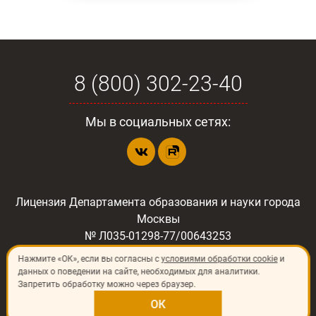
8 (800) 302-23-40
Мы в социальных сетях:
Лицензия Департамента образования и науки города
Москвы
№ Л035-01298-77/00643253
Нажмите «ОК», если вы согласны с
условиями обработки cookie
и
данных о поведении на сайте, необходимых для аналитики.
Запретить обработку можно через браузер.
©
2026
«ИП Шлёнский Владимир Николаевич»
129344, Россия, г. Москва, ул. Печорская, д.8
ОК