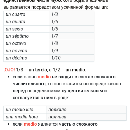
единственном числе мужского рода
, а единица
выражается посредством усеченной формы
un
:
un cuarto
1/3
un quinto
1/5
un sexto
1/6
un séptimo
1/7
un octavo
1/8
un noveno
1/9
un décimo
1/10
¡OJO!
1/3 –
un tercio
, а 1/2 –
un medio.
если слово
medio
не входит в состав сложного
числительного
, то оно ставится непосредственно
перед
определяемым
существительным
и
согласуется с ним
в роде:
un medio kilo
полкило
una media hora
полчаса
если
medio
является
частью сложного