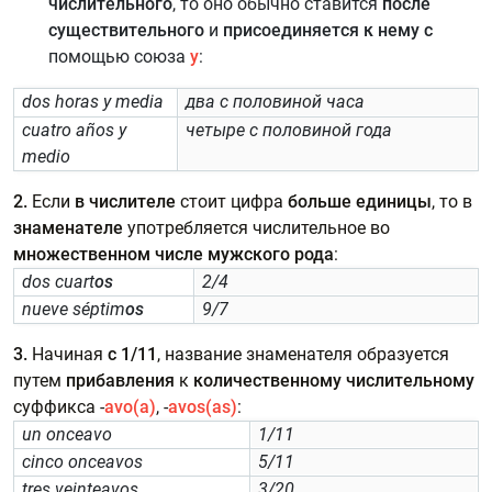
числительного
, то оно обычно ставится
после
существительного
и
присоединяется к нему с
помощью союза
у
:
dos horas у media
два с половиной часа
cuatro años у
четыре с половиной года
medio
2.
Если
в числителе
стоит цифра
больше единицы
, то в
знаменателе
употребляется числительное во
множественном числе мужского рода
:
dos cuart
os
2/4
nueve séptim
os
9/7
3.
Начиная
с 1/11
, название знаменателя образуется
путем
прибавления
к
количественному числительному
суффикса -
avo(a)
, -
avos(as)
:
un onceavo
1/11
cinco onceavos
5/11
tres veinteavos
3/20