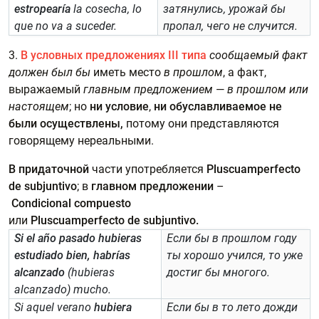
estropearía
la cosecha, lo
затянулись, урожай бы
que no va a suceder.
пропал, чего не случится.
3.
В условных предложениях III типа
сообщаемый факт
должен был бы
иметь место
в прошлом
, а факт,
выражаемый
главным предложением
—
в прошлом или
настоящем
; но
ни условие
,
ни обуславливаемое не
были осуществлены,
потому они представляются
говорящему нереальными.
В придаточной
части употребляется
Pluscuamperfecto
de subjuntivo
; в
главном предложении
–
Condicional compuesto
или
Pluscuamperfecto de subjuntivo.
Si el año pasado hubieras
Если бы в прошлом году
estudiado bien, habrías
ты хорошо учился, то уже
alcanzado
(hubieras
достиг бы многого.
alcanzado) mucho.
Si aquel verano
hubiera
Если бы в то лето дожди