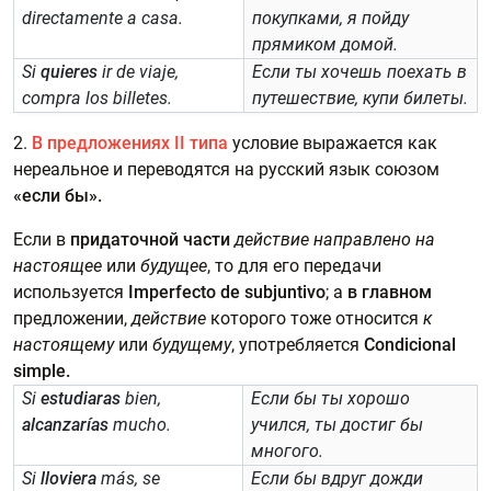
directamente a casa.
покупками, я пойду
прямиком домой.
Si
quieres
ir de viaje,
Если ты хочешь поехать в
compra los billetes.
путешествие, купи билеты.
2.
В предложениях II типа
условие выражается как
нереальное и переводятся на русский язык союзом
«если бы».
Если в
придаточной части
действие направлено на
настоящее
или
будущее
, то для его передачи
используется
Imperfecto de subjuntivo
; а
в главном
предложении,
действие
которого тоже относится
к
настоящему
или
будущему
, употребляется
Condicional
simple.
Si
estudiaras
bien,
Если бы ты хорошо
alcanzarías
mucho.
учился, ты достиг бы
многого.
Si
lloviera
más, se
Если бы вдруг дожди