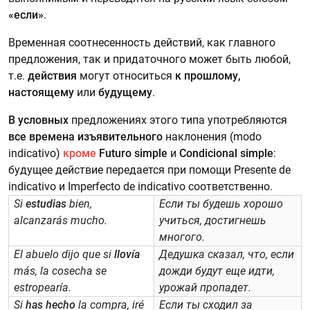
«если»
.
Временная соотнесенность действий, как главного
предложения, так и придаточного может быть любой,
т.е.
действия
могут относиться
к прошлому,
настоящему
или
будущему
.
В условных
предложениях этого типа употребляются
все
времена изъявительного
наклонения (modo
indicativo)
кроме
Futuro simple
и
Condicional simple
:
будущее действие передается при помощи Presente de
indicativo и Imperfecto de indicativo соответственно.
Si
estudias
bien,
Если ты будешь хорошо
alcanzarás mucho.
учиться, достигнешь
многого.
El abuelo dijo que si
llovía
Дедушка сказал, что, если
más, la cosecha se
дожди будут еще идти,
estropearía.
урожай пропадет.
Si
has hecho
la compra, iré
Если ты сходил за