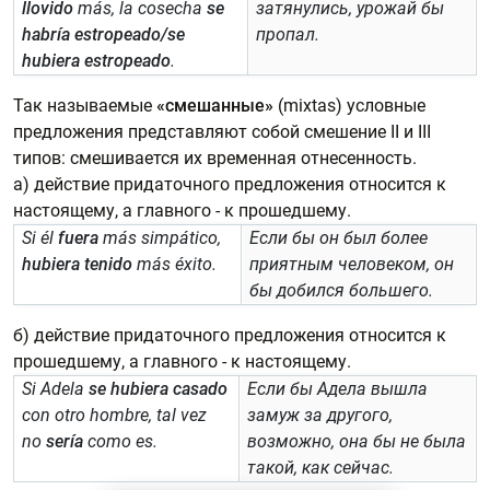
llovido
más, la cosecha
se
затянулись, урожай бы
habría estropeado/se
пропал.
hubiera estropeado
.
Так называемые
«смешанные»
(mixtas) условные
предложения представляют собой смешение II и III
типов: смешивается их временная отнесенность.
а) действие придаточного предложения относится к
настоящему, а главного - к прошедшему.
Si él
fuera
más simpático,
Если бы он был более
hubiera tenido
más éxito.
приятным человеком, он
бы добился большего.
б) действие придаточного предложения относится к
прошедшему, а главного - к настоящему.
Si Adela
se hubiera casado
Если бы Адела вышла
con otro hombre, tal vez
замуж за другого,
no
sería
como es.
возможно, она бы не была
такой, как сейчас.