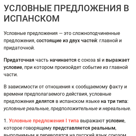
УСЛОВНЫЕ ПРЕДЛОЖЕНИЯ В
ИСПАНСКОМ
Условные предложения — это сложноподчиненные
предложения,
состоящие из двух частей
: главной и
придаточной.
Придаточная
часть
начинается с
союза
si
и
выражает
условие
, при котором произойдет событие из главной
части.
В зависимости от отношения к сообщаемому факту и
времени предполагаемого действия, условные
предложения
делятся
в испанском языке
на три типа
:
условные реальные
,
предположительные
и
нереальные
.
1.
Условные предложения I типа
выражают
условие
,
которое говорящему
представляется реальным
,
выполнимым и переводятся на русский язык союзом