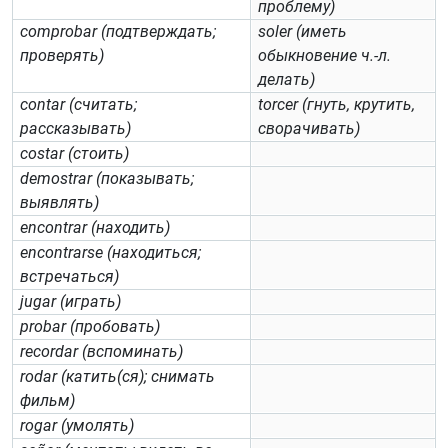
проблему)
comprobar (подтверждать;
soler (иметь
проверять)
обыкновение ч.-л.
делать)
contar (считать;
torcer (гнуть, крутить,
рассказывать)
сворачивать)
costar (стоить)
demostrar (показывать;
выявлять)
encontrar (находить)
encontrarse (находиться;
встречаться)
jugar (играть)
probar (пробовать)
recordar (вспоминать)
rodar (катить(ся); снимать
фильм)
rogar (умолять)