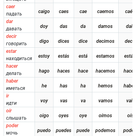
caer
caigo
caes
cae
caemos
caéis
падать
dar
doy
das
da
damos
dais
давать
decir
digo
dices
dice
decimos
decís
говорить
estar
estoy
estás
está
estamos
estái
находиться
hacer
hago
haces
hace
hacemos
hacéi
делать
haber
he
has
ha
hemos
habéi
иметься
ir
voy
vas
va
vamos
vais
идти
oír
oigo
oyes
oye
oímos
oís
слышать
poder
puedo
puedes
puede
podemos
podéi
мочь