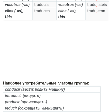
vosotros (-as)
traducís
vosotros (-as)
tradu
j
isteis
ellos (-as),
traducen
ellos (-as),
tradu
j
eron
Uds.
Uds.
Наиболее употребительные глаголы группы:
conducir (вести; водить машину)
introducir (вводить)
producir (производить)
reducir (сокращать, уменьшать)