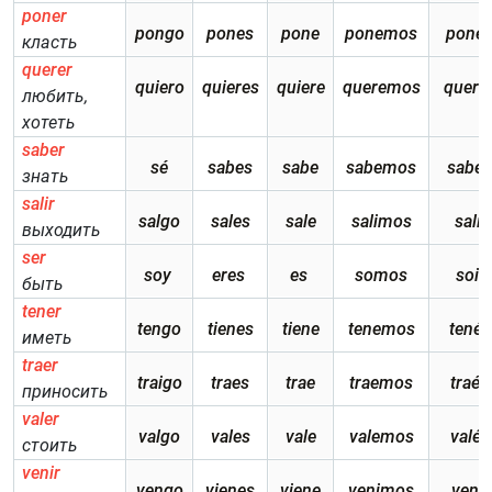
poner
pongo
pones
pone
ponemos
ponéi
класть
querer
quiero
quieres
quiere
queremos
queré
любить,
хотеть
saber
sé
sabes
sabe
sabemos
sabéi
знать
salir
salgo
sales
sale
salimos
salís
выходить
ser
soy
eres
es
somos
sois
быть
tener
tengo
tienes
tiene
tenemos
tenéi
иметь
traer
traigo
traes
trae
traemos
traéi
приносить
valer
valgo
vales
vale
valemos
valéi
стоить
venir
vengo
vienes
viene
venimos
venís