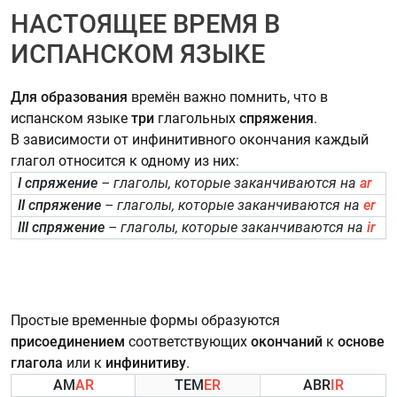
НАСТОЯЩЕЕ ВРЕМЯ В
ИСПАНСКОМ ЯЗЫКЕ
Для образования
времён важно помнить, что в
испанском языке
три
глагольных
спряжения
.
В зависимости от инфинитивного окончания каждый
глагол относится к одному из них:
I спряжение
– глаголы, которые заканчиваются на
ar
II спряжение
– глаголы, которые заканчиваются на
er
III спряжение
– глаголы, которые заканчиваются на
ir
Простые временные формы образуются
присоединением
соответствующих
окончаний
к
основе
глагола
или к
инфинитиву
.
AM
AR
TEM
ER
ABR
IR