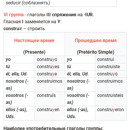
seducir (соблазнять)
VI группа
- глаголы
III спряжения
на
-IUR.
Гласная
I
заменяется на
Y
:
constru
i
r
– строить
Настоящее время
Прошедшее время
(Presente)
(Pretérito Simple)
yo
constru
y
o
yo
construí
tú
constru
y
es
tú
construiste
él, ella, Ud.
constru
y
e
él, ella, Ud.
constru
y
ó
nosotros (-
construimos
nosotros (-
construimos
as)
as)
vosotros (-
construís
vosotros (-
construisteis
as)
as)
ellos (-as),
constru
y
en
ellos (-as),
constru
y
eron
Uds.
Uds.
Наиболее употребительные глаголы группы: