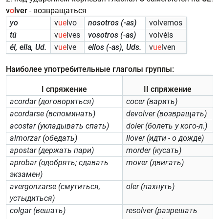
v
o
lver
- возвращаться
yo
v
ue
lvo
nosotros (-as)
volvemos
tú
v
ue
lves
vosotros (-as)
volvéis
él, ella, Ud.
v
ue
lve
ellos (-as), Uds.
v
ue
lven
Наиболее употребительные глаголы группы:
I спряжение
II спряжение
acordar (договориться)
cocer (варить)
acordarse (вспоминать)
devolver (возвращать)
acostar (укладывать спать)
doler (болеть у кого-л.)
almorzar (обедать)
llover (идти - о дожде)
apostar (держать пари)
morder (кусать)
aprobar (одобрять; сдавать
mover (двигать)
экзамен)
avergonzarse (смутиться,
oler (пахнуть)
устыдиться)
colgar (вешать)
resolver (разрешать