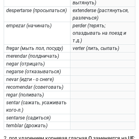
вытянуть)
despertarse (просыпаться)
extenderse (растянуться,
разлечься)
empezar (начинать)
perder (терять;
опаздывать на поезд и
т.д.)
fregar (мыть пол, посуду)
verter (лить, сыпать)
merendar (полдничать)
negar (отрицать)
negarse (отказываться)
nevar (идти - о снеге)
recomendar (советовать)
regar (поливать)
sentar (сажать, усаживать
кого-л.)
sentarse (садиться)
temblar (дрожать)
2. под ударением корневая гласная
O
заменяется на
UE
: