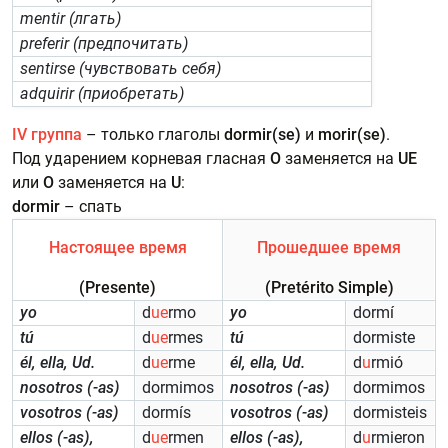
mentir (лгать)
preferir (предпочитать)
sentirse (чувствовать себя)
adquirir (приобретать)
IV группа
– только глаголы
dormir(se)
и
morir(se)
.
Под ударением корневая гласная
O
заменяется на
UE
или
O
заменяется на
U
:
dormir
– спать
Настоящее время
Прошедшее время
(Presente)
(Pretérito Simple)
yo
d
ue
rmo
yo
dormí
tú
d
ue
rmes
tú
dormiste
él, ella, Ud.
d
ue
rme
él, ella, Ud.
d
u
rmió
nosotros (-as)
dormimos
nosotros (-as)
dormimos
vosotros (-as)
dormís
vosotros (-as)
dormisteis
ellos (-as),
d
ue
rmen
ellos (-as),
d
u
rmieron