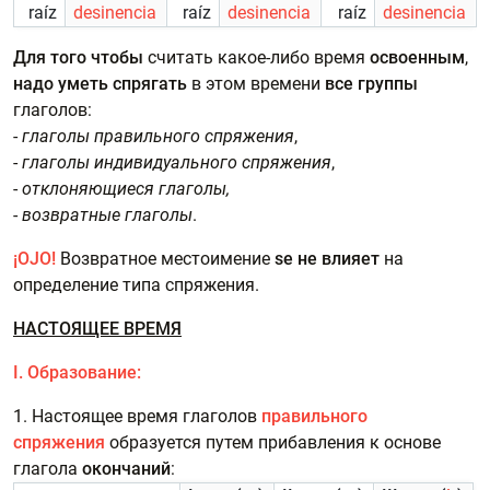
raíz
desinencia
raíz
desinencia
raíz
desinencia
Для того чтобы
считать какое-либо время
освоенным
,
надо уметь
спрягать
в этом времени
все группы
глаголов:
-
глаголы правильного спряжения
,
-
глаголы индивидуального спряжения
,
-
отклоняющиеся глаголы,
-
возвратные глаголы
.
¡OJO!
Возвратное местоимение
se
не влияет
на
определение типа спряжения.
НАСТОЯЩЕЕ ВРЕМЯ
I. Образование:
1. Настоящее время
глаголов
правильного
спряжения
образуется путем прибавления к основе
глагола
окончаний
: