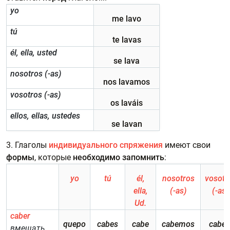
yo
me lavo
tú
te lavas
él, ella, usted
se lava
nosotros (-as)
nos lavamos
vosotros (-as)
os laváis
ellos, ellas, ustedes
se lavan
3. Глаголы
индивидуального спряжения
имеют свои
формы
, которые
необходимо запомнить
:
yo
tú
él,
nosotros
vosotr
ella,
(-as)
(-as)
Ud.
caber
quepo
cabes
cabe
cabemos
cabéi
вмещать