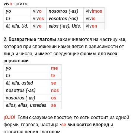
viv
ir
- жить
yo
viv
o
nosotros (-as)
viv
imos
tú
viv
es
vosotros (-as)
viv
ís
él, ella, Ud.
viv
e
ellos (-as), Uds.
viv
en
2. Возвратные глаголы
заканчиваются на частицу
-se
,
которая при спряжении изменяется в зависимости от
лица и числа, и
имеет
следующие
формы
для
всех
спряжений
:
yo
me
tú
te
él, ella, usted
se
nosotros (-as)
nos
vosotros (-as)
os
ellos, ellas, ustedes
se
¡OJO!
Если сказуемое простое, то есть состоит из одной
формы глагола, частица
-
se
выносится вперед
и
ставятся
перед
глаголом.