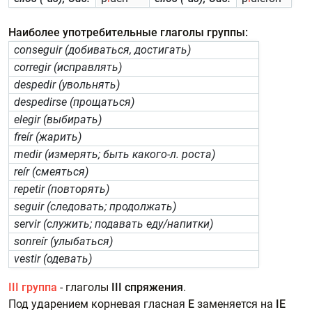
Наиболее употребительные глаголы группы:
conseguir (добиваться, достигать)
corregir (исправлять)
despedir (увольнять)
despedirse (прощаться)
elegir (выбирать)
freír (жарить)
medir (измерять; быть какого-л. роста)
reír (смеяться)
repetir (повторять)
seguir (следовать; продолжать)
servir (служить; подавать еду/напитки)
sonreír (улыбаться)
vestir (одевать)
III группа
-
глаголы
III спряжения
.
Под ударением корневая гласная
E
заменяется на
IE