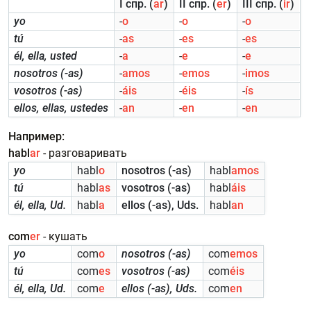
I спр. (
ar
)
II спр. (
er
)
III спр. (
ir
)
yo
-
o
-
o
-
o
tú
-
as
-
es
-
es
él, ella, usted
-
a
-
e
-
e
nosotros (-as)
-
amos
-
emos
-
imos
vosotros (-as)
-
áis
-
éis
-
ís
ellos, ellas, ustedes
-
an
-
en
-
en
Например:
habl
ar
- разговаривать
yo
habl
o
nosotros (-as)
habl
amos
tú
habl
as
vosotros (-as)
habl
áis
él, ella, Ud.
habl
a
ellos (-as), Uds.
habl
an
com
er
- кушать
yo
com
o
nosotros (-as)
com
emos
tú
com
es
vosotros (-as)
com
éis
él, ella, Ud.
com
e
ellos (-as), Uds.
com
en