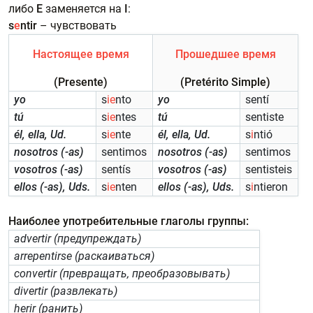
либо
E
заменяется на
I
:
s
e
ntir
– чувствовать
Настоящее время
Прошедшее время
(Presente)
(Pretérito Simple)
yo
s
ie
nto
yo
sentí
tú
s
ie
ntes
tú
sentiste
él, ella, Ud.
s
ie
nte
él, ella, Ud.
s
i
ntió
nosotros (-as)
sentimos
nosotros (-as)
sentimos
vosotros (-as)
sentís
vosotros (-as)
sentisteis
ellos (-as), Uds.
s
ie
nten
ellos (-as), Uds.
s
i
ntieron
Наиболее употребительные глаголы группы:
advertir (предупреждать)
arrepentirse (раскаиваться)
convertir (превращать, преобразовывать)
divertir (развлекать)
herir (ранить)