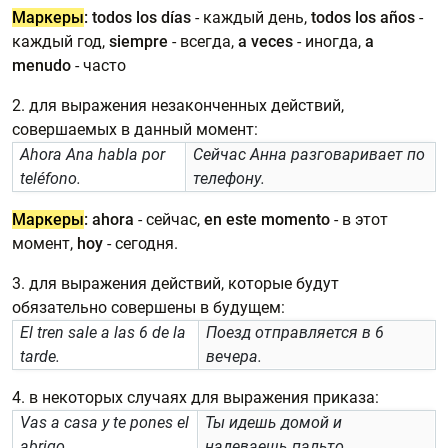
Маркеры
:
todos los días
- каждый день,
todos los años
-
каждый год,
siempre
- всегда,
a veces
- иногда,
a
menudo
- часто
2. для выражения незаконченных действий,
совершаемых в данный момент:
Ahora Ana habla por
Сейчас Анна разговаривает по
teléfono.
телефону.
Маркеры
:
ahora
- сейчас,
en este momento
- в этот
момент,
hoy
- сегодня.
3. для выражения действий, которые будут
обязательно совершены в будущем:
El tren sale a las 6 de la
Поезд отправляется в 6
tarde.
вечера.
4. в некоторых случаях для выражения приказа:
Vas a casa y te pones el
Ты идешь домой и
abrigo.
надеваешь пальто.