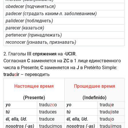
obedecer (подчиняться)
padecer (страдать каким-л. заболеванием)
palidecer (побледнеть)
parecer (казаться)
pertenecer (принадлежать)
reconocer (узнавать, признавать)
2. Глаголы
III спряжения
на
-UCIR
.
Согласная
C
заменяется на
ZC
в 1 лице единственного
числа в Presente;
C
заменяется на
J
в Pretérito Simple:
tradu
c
ir
– переводить
Настоящее время
Прошедшее время
(Presente)
(Indefinido)
yo
tradu
zc
o
yo
tradu
j
e
tú
traduces
tú
tradu
j
iste
él, ella, Ud.
traduce
él, ella, Ud.
tradu
j
o
nosotros (-as)
traducimos
nosotros (-as)
tradu
j
imos