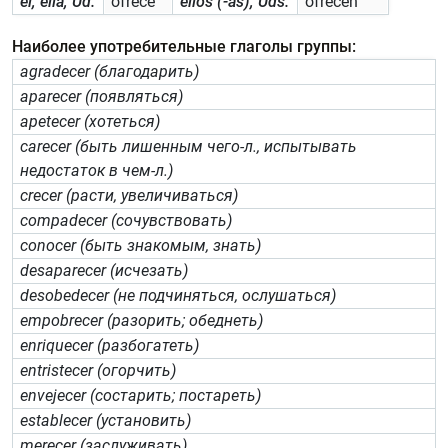
él, ella, Ud.
ofrece
ellos (-as), Uds.
ofrecen
Наиболее употребительные глаголы группы:
agradecer (благодарить)
aparecer (появляться)
apetecer (хотеться)
carecer (быть лишенным чего-л., испытывать
недостаток в чем-л.)
crecer (расти, увеличиваться)
compadecer (сочувствовать)
conocer (быть знакомым, знать)
desaparecer (исчезать)
desobedecer (не подчиняться, ослушаться)
empobrecer (разорить; обеднеть)
enriquecer (разбогатеть)
entristecer (огорчить)
envejecer (состарить; постареть)
establecer (установить)
merecer (заслуживать)