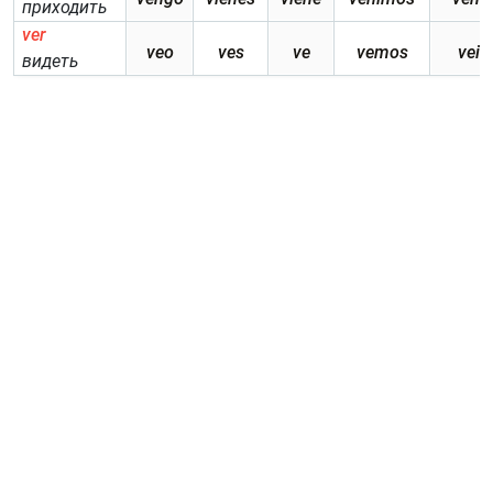
приходить
ver
veo
ves
ve
vemos
veis
видеть