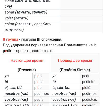
soñar (мечтать; видеть во
сне)
sonar (звучать, звенеть)
volar (летать)
soltar (отвязать, ослабить,
отпустить)
II группа
-
глаголы
III спряжения
.
Под ударением корневая гласная
E
заменяется на
I
:
p
e
dir
– просить, заказывать
Настоящее время
Прошедшее время
(Presente)
(Pretérito Simple)
yo
p
i
do
yo
pedí
tú
p
i
des
tú
pediste
él, ella, Ud.
p
i
de
él, ella, Ud.
p
i
dió
nosotros (-as)
pedimos
nosotros (-as)
pedimos
vosotros (-as)
pedís
vosotros (-as)
pedisteis
ellos (-as), Uds.
p
i
den
ellos (-as), Uds.
p
i
dieron