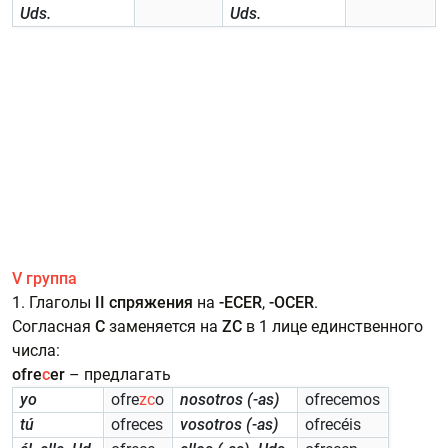
Uds.
Uds.
V группа
1. Глаголы
II спряжения
на
-ECER
,
-OCER
.
Согласная
C
заменяется на
ZC
в 1 лице единственного
числа:
ofre
c
er
– предлагать
yo
ofre
zc
o
nosotros (-as)
ofrecemos
tú
ofreces
vosotros (-as)
ofrecéis