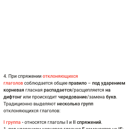
4. При спряжении
отклоняющихся
глаголов
соблюдается общее
правило
–
под ударением
корневая
гласная
распадается
/расщепляется
на
дифтонг
или происходит
чередование
/замена
букв
.
Традиционно выделяют
несколько групп
отклоняющихся глаголов:
I группа
-
относятся глаголы
I
и
II спряжений
.