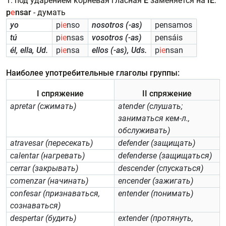
1. под ударением корневая гласная
E
заменяется на
IE
:
p
e
nsar
- думать
yo
p
ie
nso
nosotros (-as)
pensamos
tú
p
ie
nsas
vosotros (-as)
pensáis
él, ella, Ud.
p
ie
nsa
ellos (-as), Uds.
p
ie
nsan
Наиболее употребительные глаголы группы:
I спряжение
II спряжение
apretar (сжимать)
atender (слушать;
заниматься кем-л.,
обслуживать)
atravesar (пересекать)
defender (защищать)
calentar (нагревать)
defenderse (защищаться)
cerrar (закрывать)
descender (спускаться)
comenzar (начинать)
encender (зажигать)
confesar (признаваться,
entender (понимать)
сознаваться)
despertar (будить)
extender (протянуть,