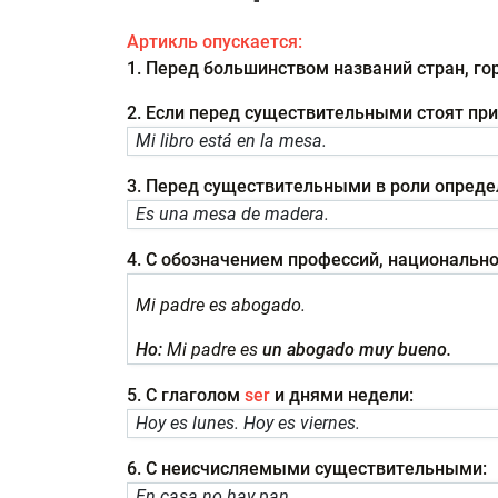
Артикль опускается:
1. Перед большинством названий стран, го
2. Если перед существительными стоят п
Mi libro está en la mesa.
3. Перед существительными в роли опреде
Es una mesa de madera.
4. С обозначением профессий, национальнос
Mi padre es abogado.
Но:
Mi padre es
un abogado muy bueno.
5. С глаголом
ser
и днями недели:
Hoy es lunes. Hoy es viernes.
6. С неисчисляемыми существительными:
En casa no hay pan.