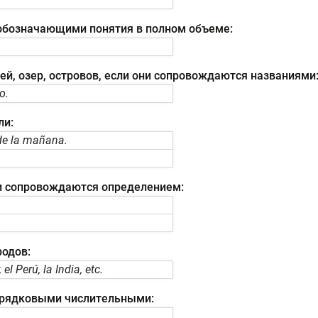
обозначающими понятия в полном объеме:
рей, озер, островов, если они сопровождаются названиями
o.
ли:
de la mañana.
ни сопровождаются определением:
родов:
l Perú, la India, etc.
порядковыми числительными: