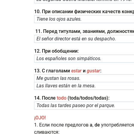
10. При описании физических качеств конк
Tiene los ojos azules.
11. Перед титулами, званиями, должностя
El señor director está en su despacho.
12. При обобщении:
Los españoles son simpáticos.
13. С глаголами
estar
и
gustar
:
Me gustan las rosas.
Las llaves están en la mesa.
14. После
todo
(toda/todos/todas):
Todas las tardes paseo por el parque.
¡OJO!
1. Если после предлогов
a
,
de
употребляется
сливаются: