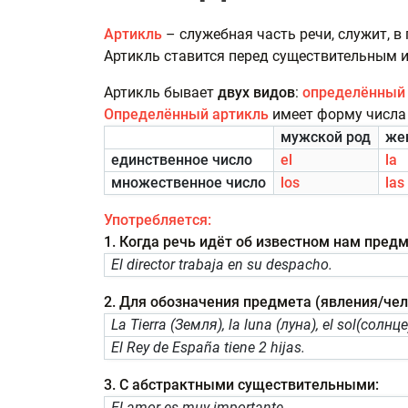
Артикль
– служебная часть речи, служит, в
Артикль ставится перед существительным и 
Артикль бывает
двух видов
:
определённый
Определённый артикль
имеет форму числа 
мужской род
же
единственное число
el
la
множественное число
los
las
Употребляется:
1. Когда речь идёт об известном нам пред
El director trabaja en su despacho.
2. Для обозначения предмета (явления/чел
La Tierra (Земля), la luna (луна), el sol(солнце
El Rey de España tiene 2 hijas.
3. С абстрактными существительными:
El amor es muy importante.