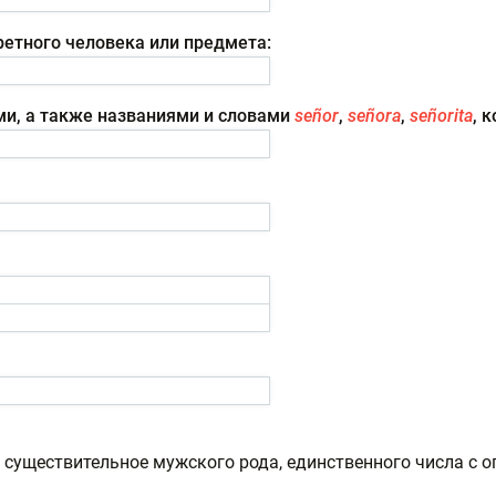
ретного человека или предмета:
ми, а также названиями и словами
señor
,
señora
,
señorita
, 
 существительное мужского рода, единственного числа с