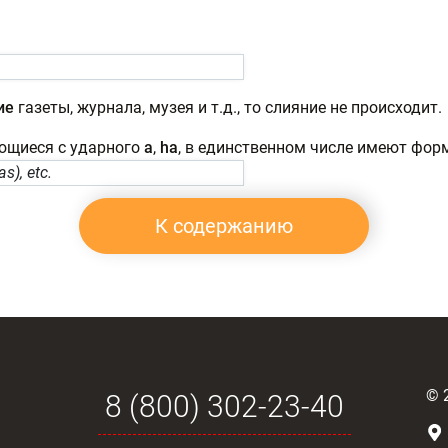
ие
газеты, журнала, музея и т.д., то слияние не происходит.
ающиеся с ударного
a
,
ha
, в единственном числе имеют фор
s), etc.
К содержанию
©
8 (800) 302-23-40