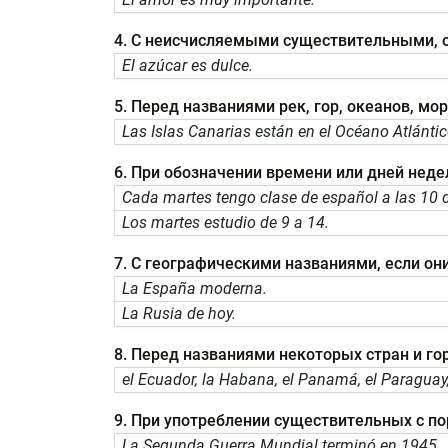
4. С неисчисляемыми существительными, 
El azúcar es dulce.
5. Перед названиями рек, гор, океанов, мо
Las Islas Canarias están en el Océano Atlántic
6. При обозначении времени или дней неде
Cada martes tengo clase de español a las 10 
Los martes estudio de 9 a 14.
7. С географическими названиями, если о
La España moderna.
La Rusia de hoy.
8. Перед названиями некоторых стран и го
el Ecuador, la Habana, el Panamá, el Paraguay, e
9. При употреблении существительных с 
La Segunda Guerra Mundial terminó en 1945.