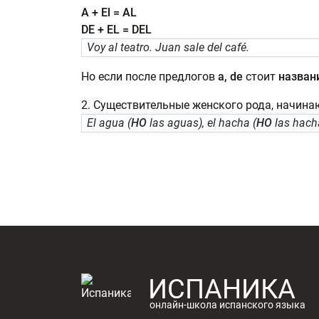
A + El = AL
DE + EL = DEL
Voy al teatro. Juan sale del café.
Но если после предлогов
a, de
стоит
назван
2. Существительные женского рода, начин
El agua (
НО
las aguas), el hacha (
НО
las hacha
ИСПАНИКА
онлайн-школа испанского языка