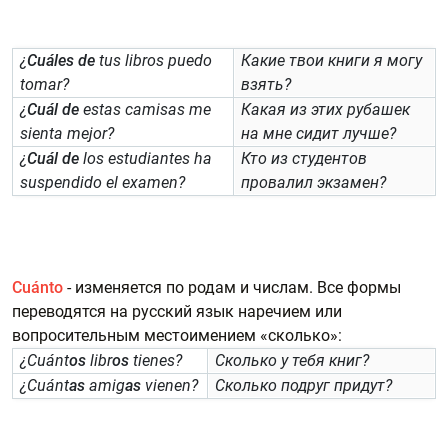
¿
Cuáles
de
tus libros puedo
Какие твои книги я могу
tomar?
взять?
¿
Cuál de
estas camisas me
Какая из этих рубашек
sienta mejor?
на мне сидит лучше?
¿
Cuál
de
los estudiantes ha
Кто из студентов
suspendido el examen?
провалил экзамен?
Cuánto
- изменяется по родам и числам. Все формы
переводятся на русский язык наречием или
вопросительным местоимением «сколько»:
¿Cuánt
os
libr
os
tienes?
Сколько у тебя книг?
¿Cuánt
as
amig
as
vienen?
Сколько подруг придут?