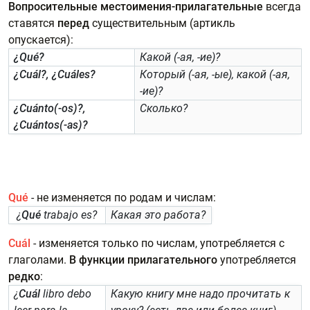
Вопросительные местоимения-прилагательные
всегда
ставятся
перед
существительным (артикль
опускается):
¿Qué?
Какой (-ая, -ие)?
¿Cuál?, ¿Cuáles?
Который (-ая, -ые), какой (-ая,
-ие)?
¿Cuánto(-os)?,
Сколько?
¿Cuántos(-as)?
Qué
- не изменяется по родам и числам:
¿
Qué
trabajo es?
Какая это работа?
Cuál
- изменяется только по числам, употребляется с
глаголами.
В функции прилагательного
употребляется
редко
:
¿
Cuál
libro debo
Какую книгу мне надо прочитать к