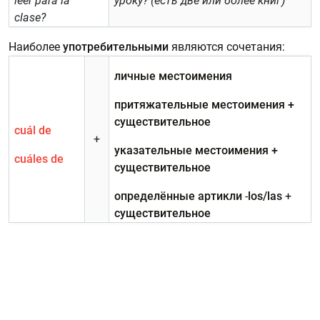
leer para la
уроку? (есть две или более книг)
clase?
Наиболее
употребительными
являются сочетания:
личные местоимения
притяжательные местоимения +
существительное
cuál de
+
указательные местоимения +
cuáles de
существительное
определённые артикли
-
los/las
+
существительное