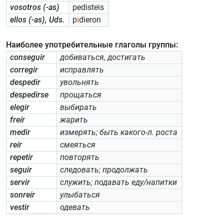
vosotros (-as)
pedisteis
ellos (-as), Uds.
p
i
dieron
Наиболее употребительные глаголы группы:
conseguir
добиваться, достигать
corregir
исправлять
despedir
увольнять
despedirse
прощаться
elegir
выбирать
freír
жарить
medir
измерять; быть какого-л. роста
reír
смеяться
repetir
повторять
seguir
следовать; продолжать
servir
служить; подавать еду/напитки
sonreír
улыбаться
vestir
одевать