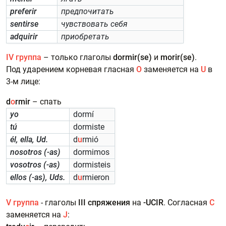
preferir
предпочитать
sentirse
чувствовать себя
adquirir
приобретать
IV группа
– только глаголы
dormir(se)
и
morir(se)
.
Под ударением корневая гласная
O
заменяется на
U
в
3-м лице:
d
o
rmir
– спать
yo
dormí
tú
dormiste
él, ella, Ud.
d
u
rmió
nosotros (-as)
dormimos
vosotros (-as)
dormisteis
ellos (-as), Uds.
d
u
rmieron
V группа
- глаголы
III спряжения
на
-UCIR
. Согласная
C
заменяется на
J
: