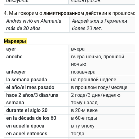
desayunar.
позавтракав.
4. Мы говорим о
лимитированном
действии в прошлом:
Andrés vivió en Alemania
Андрей жил в Германии
más de 20 años
.
более 20 лет.
Маркеры
ayer
вчера
anoche
вчера ночью, прошлой
ночью
anteayer
позавчера
la semana pasada
на прошлой неделе
el año/el mes pasado
в прошлом году/месяце
hace 2 años/3 días/una
2 года/3 дня/неделю
semana
тому назад
durante el siglo 20
в 20-м веке
en la década de los 60
в 60-е годы
en aquella época
в ту эпоху
en aquel entonces
тогда