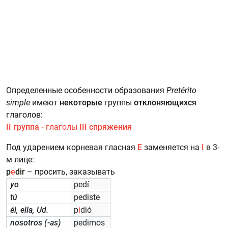
Определенные особенности образования
Pretérito
simple
имеют
некоторые
группы
отклоняющихся
глаголов:
II группа -
глаголы
III спряжения
Под ударением корневая гласная
E
заменяется на
I
в 3-
м лице:
p
e
dir
– просить, заказывать
yo
pedí
tú
pediste
él, ella, Ud.
p
i
dió
nosotros (-as)
pedimos