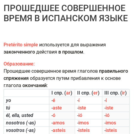
ПРОШЕДШЕЕ СОВЕРШЕННОЕ
ВРЕМЯ В ИСПАНСКОМ ЯЗЫКЕ
Pretérito simple
используется для выражения
законченного
действия
в прошлом
.
Образование:
Прошедшее совершенное время
глаголов
правильного
спряжения
образуется путем прибавления к основе
глагола
окончаний
:
I спр. (
ar
)
II спр. (
er
)
III спр. (
ir
)
yo
-
é
-
í
-
í
tú
-
aste
-
iste
-
iste
él, ella, usted
-
ó
-
ió
-
ió
nosotros (-as)
-
amos
-
imos
-
imos
vosotros (-as)
-
asteis
-
isteis
-
isteis