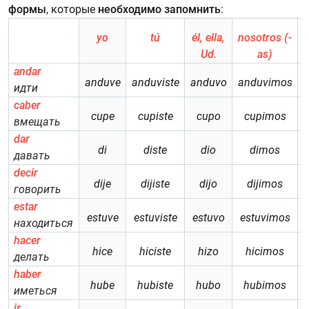
формы
, которые
необходимо запомнить
:
yo
tú
él, ella,
nosotros (-
Ud.
as)
andar
anduve
anduviste
anduvo
anduvimos
a
идти
caber
cupe
cupiste
cupo
cupimos
вмещать
dar
di
diste
dio
dimos
давать
decir
dije
dijiste
dijo
dijimos
говорить
estar
estuve
estuviste
estuvo
estuvimos
находиться
hacer
hice
hiciste
hizo
hicimos
делать
haber
hube
hubiste
hubo
hubimos
иметься
ir