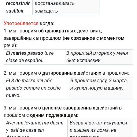
reconstruir
восстанавливать
sustituir
замещать
Употребляется
когда:
1. мы говорим об
однократных
действиях,
завершённых в прошлом (
не связанное с моментом
речи):
El martes pasado
tuve
В прошлый вторник у меня
clase de español.
был испанский.
2. мы говорим о
датированных
действиях в прошлом:
El 3 de marzo
del año
В прошлом году, 3 марта,
pasado compré un coche
я купил новую машину.
nuevo.
3. мы говорим о
цепочке завершенных
действий в
прошлом с
одним подлежащим
:
Ayer
me
levant
é
,
me
duch
é
Вчера я встал, искупался
y sal
í
de casa sin
и вышел из дома, не