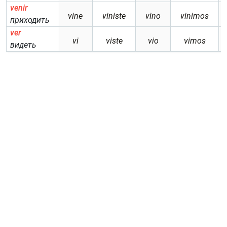
venir
vine
viniste
vino
vinimos
приходить
ver
vi
viste
vio
vimos
видеть