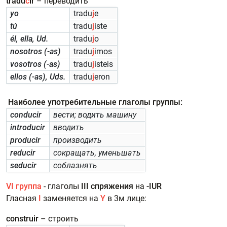
tradu
c
ir
– переводить
yo
tradu
j
e
tú
tradu
j
iste
él, ella, Ud.
tradu
j
o
nosotros (-as)
tradu
j
imos
vosotros (-as)
tradu
j
isteis
ellos (-as), Uds.
tradu
j
eron
Наиболее употребительные глаголы группы:
conducir
вести; водить машину
introducir
вводить
producir
производить
reducir
сокращать, уменьшать
seducir
соблазнять
VI группа
- глаголы
III спряжения
на
-IUR
Гласная
I
заменяется на
Y
в 3м лице:
construir
– строить