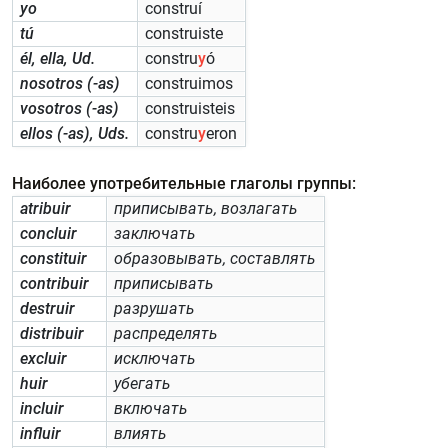
yo
construí
tú
construiste
él, ella, Ud.
constru
y
ó
nosotros (-as)
construimos
vosotros (-as)
construisteis
ellos (-as), Uds.
constru
y
eron
Наиболее употребительные глаголы группы:
atribuir
приписывать, возлагать
concluir
заключать
constituir
образовывать, составлять
contribuir
приписывать
destruir
разрушать
distribuir
распределять
excluir
исключать
huir
убегать
incluir
включать
influir
влиять