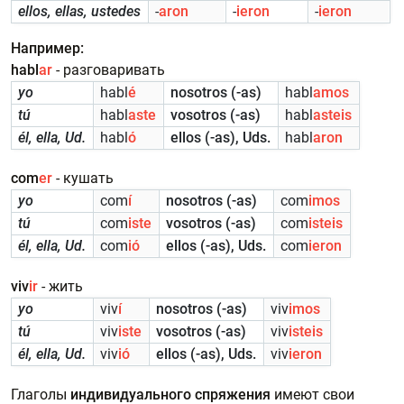
ellos, ellas, ustedes
-
aron
-
ieron
-
ieron
Например:
habl
ar
- разговаривать
yo
habl
é
nosotros (-as)
habl
amos
tú
habl
aste
vosotros (-as)
habl
asteis
él, ella, Ud.
habl
ó
ellos (-as), Uds.
habl
aron
com
er
- кушать
yo
com
í
nosotros (-as)
com
imos
tú
com
iste
vosotros (-as)
com
isteis
él, ella, Ud.
com
ió
ellos (-as), Uds.
com
ieron
viv
ir
- жить
yo
viv
í
nosotros (-as)
viv
imos
tú
viv
iste
vosotros (-as)
viv
isteis
él, ella, Ud.
viv
ió
ellos (-as), Uds.
viv
ieron
Глаголы
индивидуального спряжения
имеют свои