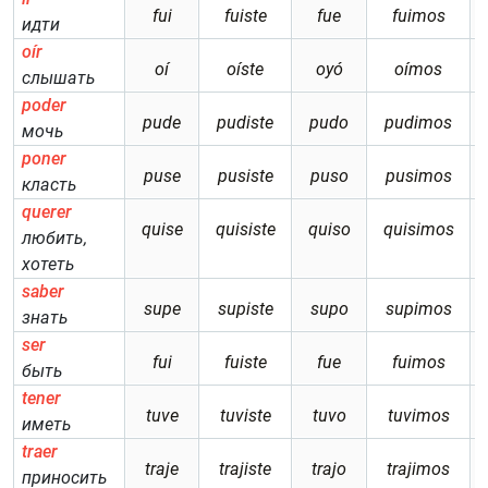
fui
fuiste
fue
fuimos
идти
oír
oí
oíste
oyó
oímos
слышать
poder
pude
pudiste
pudo
pudimos
мочь
poner
puse
pusiste
puso
pusimos
класть
querer
quise
quisiste
quiso
quisimos
любить,
хотеть
saber
supe
supiste
supo
supimos
знать
ser
fui
fuiste
fue
fuimos
быть
tener
tuve
tuviste
tuvo
tuvimos
иметь
traer
traje
trajiste
trajo
trajimos
приносить