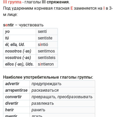
III группа
-
глаголы
III спряжения
.
Под ударением корневая гласная
E
заменяется на
I
в 3-
м лице:
s
e
ntir
– чувствовать
yo
sentí
tú
sentiste
él, ella, Ud.
s
i
ntió
nosotros (-as)
sentimos
vosotros (-as)
sentisteis
ellos (-as), Uds.
s
i
ntieron
Наиболее употребительные глаголы группы:
advertir
предупреждать
arrepentirse
раскаиваться
convertir
превращать, преобразовывать
divertir
развлекать
herir
ранить
mentir
лгать